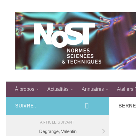
Skip to content
À propos
Actualités
Annuaires
Ateliers
SUIVRE :
BERNE
ARTICLE SUIVANT
Degrange, Valentin