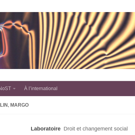
 NoST
À l’international
LIN, MARGO
Laboratoire
Droit et changement social