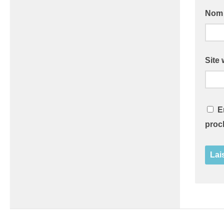
No
Site
E
proc