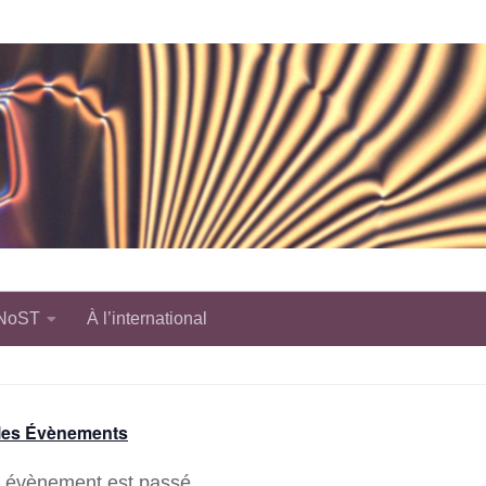
 NoST
À l’international
 les Évènements
 évènement est passé