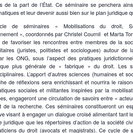
ns de la part de l’État. Ce séminaire se penchera ains
tiques et leur devenir aussi bien sur le plan juridique q
cle de séminaires « Mobilisations du droit, So
nnement », coordonnés par Christel Cournil et Marta To
f de favoriser les rencontres entre membres de la soci
itaires (juristes, politistes et sociologues) autour de 
par les ONG, sous l’aspect des pratiques juridictionn
que plus générale de « fabrique » du droit. Les s
sciplinaires. L’apport d’autres sciences (humaines et so
e de réflexions sera enrichissant et nourrira le raison
tiques sociales et militantes inspirées par la mobilisat
ées, engageront une circulation de savoirs entre « acteu
et de la recherche. Ces séminaires constitueront un es
ive visant à engager un dialogue croisé alimentant tant le
e juridique que les répertoires d’action de la société civi
ticiens du droit (avocats et magistrats). Ce cycle de s