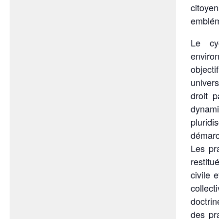
citoye
embléma
Le cy
enviro
objecti
univers
droit 
dynami
pluridi
démarch
Les pra
restitu
civile 
collect
doctrin
des pra