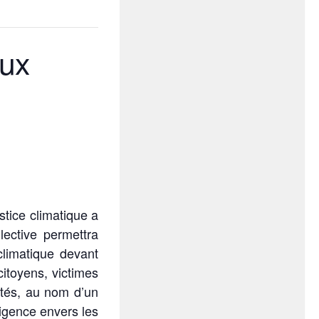
eux
stice climatique a
lective permettra
 climatique devant
citoyens, victimes
ités, au nom d’un
ligence envers les