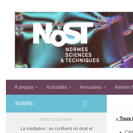
Skip to content
À propos
Actualités
Annuaires
Ateliers
SUIVRE :
« Tous
ARTICLE SUIVANT
La médiation : au confluent du droit et
Cet