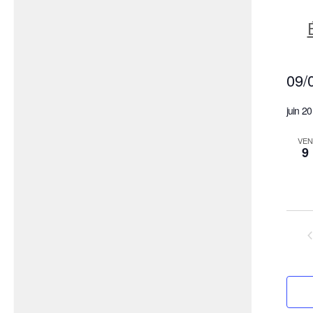
09/
Séle
juin 2
une
date.
VEN
9