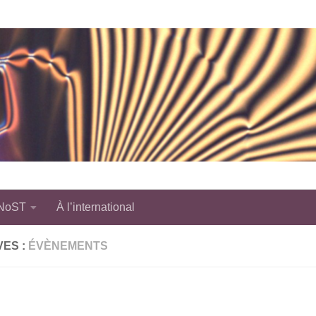
 NoST
À l’international
VES :
ÉVÈNEMENTS