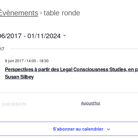
Évènements
table ronde
06/2017
 - 
01/11/2024
ctionnez
017
9 juin 2017 / 14:00
-
18:30
Perspectives à partir des Legal Consciousness Studies, en 
Susan Silbey
Évènements
précédents
Aujourd'hui
S’abonner au calendrier