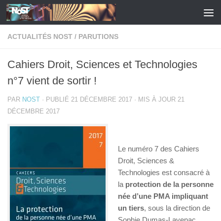
Skip to content
ACTUALITÉS NOST
/
PARUTIONS
Cahiers Droit, Sciences et Technologies
n°7 vient de sortir !
PAR
NOST
· PUBLIÉ
21 DÉCEMBRE 2017
· MIS À JOUR
21
DÉCEMBRE 2017
Le numéro 7 des Cahiers
Droit, Sciences &
Technologies est consacré à
la
protection de la personne
née d’une PMA impliquant
un tiers
, sous la direction de
Sophie Dumas-Lavenac.