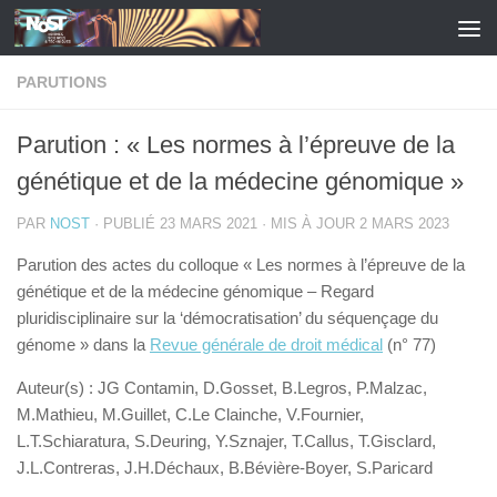
Skip to content
PARUTIONS
Parution : « Les normes à l’épreuve de la
génétique et de la médecine génomique »
PAR
NOST
· PUBLIÉ
23 MARS 2021
· MIS À JOUR
2 MARS 2023
Parution des actes du colloque « Les normes à l’épreuve de la
génétique et de la médecine génomique – Regard
pluridisciplinaire sur la ‘démocratisation’ du séquençage du
génome » dans la
Revue générale de droit médical
(n° 77)
Auteur(s) : JG Contamin, D.Gosset, B.Legros, P.Malzac,
M.Mathieu, M.Guillet, C.Le Clainche, V.Fournier,
L.T.Schiaratura, S.Deuring, Y.Sznajer, T.Callus, T.Gisclard,
J.L.Contreras, J.H.Déchaux, B.Bévière-Boyer, S.Paricard