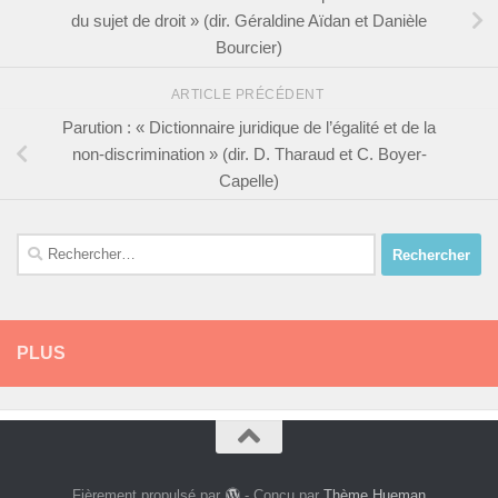
du sujet de droit » (dir. Géraldine Aïdan et Danièle
Bourcier)
ARTICLE PRÉCÉDENT
Parution : « Dictionnaire juridique de l’égalité et de la
non-discrimination » (dir. D. Tharaud et C. Boyer-
Capelle)
Rechercher :
PLUS
Fièrement propulsé par
- Conçu par
Thème Hueman