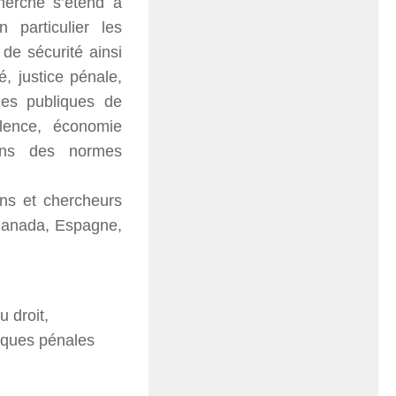
herche s’étend à
 particulier les
 de sécurité ainsi
, justice pénale,
ques publiques de
olence, économie
ions des normes
ns et chercheurs
 Canada, Espagne,
u droit,
tiques pénales