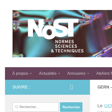
Skip to content
À propos
Actualités
Annuaires
Ateliers
SUIVRE :
GERN 
Rechercher :
Le
GE