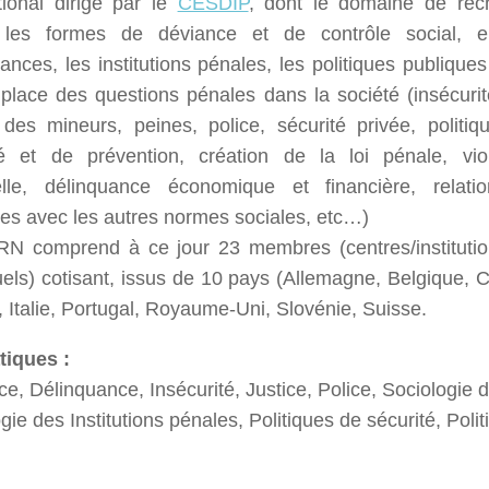
tional dirigé par le
CESDIP
, dont le domaine de rec
 les formes de déviance et de contrôle social, en
ances, les institutions pénales, les politiques publiques
place des questions pénales dans la société (insécurité
e des mineurs, peines, police, sécurité privée, politi
té et de prévention, création de la loi pénale, vi
elle, délinquance économique et financière, relat
ues avec les autres normes sociales, etc…)
N comprend à ce jour 23 membres (centres/institutio
uels) cotisant, issus de 10 pays (Allemagne, Belgique,
 Italie, Portugal, Royaume-Uni, Slovénie, Suisse.
iques :
e, Délinquance, Insécurité, Justice, Police, Sociologie d
gie des Institutions pénales, Politiques de sécurité, Poli