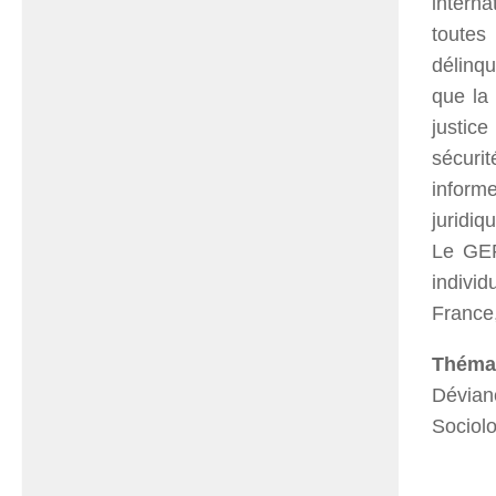
interna
toutes
délinqu
que la 
justic
sécuri
inform
juridiq
Le GER
individ
France,
Thémat
Dévianc
Sociolo