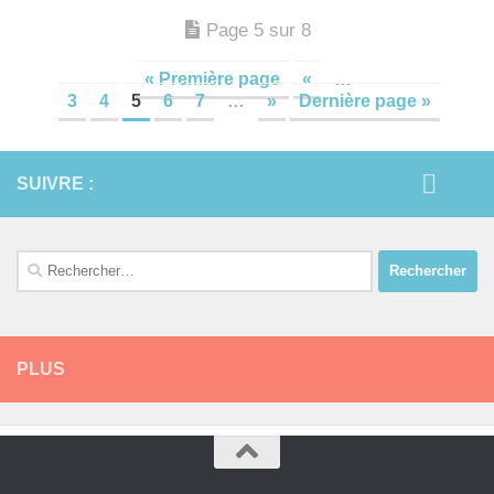
Page 5 sur 8
« Première page
«
…
3
4
5
6
7
…
»
Dernière page »
SUIVRE :
Rechercher :
PLUS