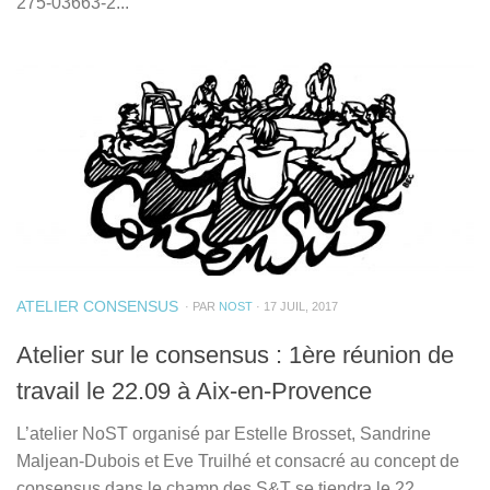
275-03663-2...
ATELIER CONSENSUS
· PAR
NOST
· 17 JUIL, 2017
Atelier sur le consensus : 1ère réunion de
travail le 22.09 à Aix-en-Provence
L’atelier NoST organisé par Estelle Brosset, Sandrine
Maljean-Dubois et Eve Truilhé et consacré au concept de
consensus dans le champ des S&T se tiendra le 22