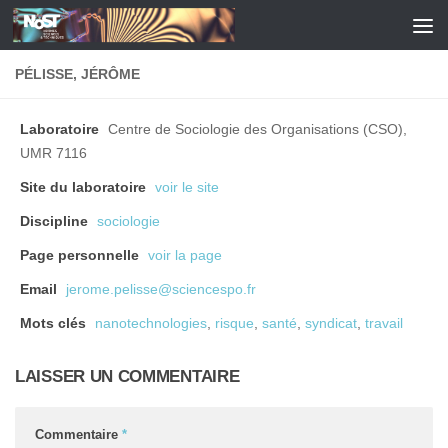
Skip to content
PÉLISSE, JÉRÔME
Laboratoire
Centre de Sociologie des Organisations (CSO),
UMR 7116
Site du laboratoire
voir le site
Discipline
sociologie
Page personnelle
voir la page
Email
jerome.pelisse@sciencespo.fr
Mots clés
nanotechnologies
,
risque
,
santé
,
syndicat
,
travail
LAISSER UN COMMENTAIRE
Commentaire
*