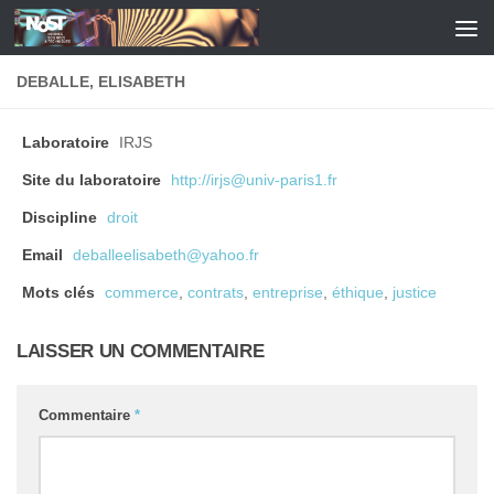
Skip to content
DEBALLE, ELISABETH
Laboratoire
IRJS
Site du laboratoire
http://irjs@univ-paris1.fr
Discipline
droit
Email
deballeelisabeth@yahoo.fr
Mots clés
commerce
,
contrats
,
entreprise
,
éthique
,
justice
LAISSER UN COMMENTAIRE
Commentaire
*