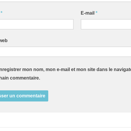
m
*
E-mail
*
 web
nregistrer mon nom, mon e-mail et mon site dans le naviga
hain commentaire.