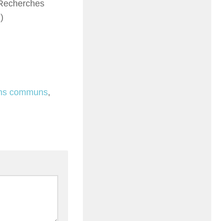
 Recherches
)
ens communs
,