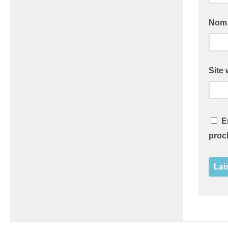
No
Site
E
proc