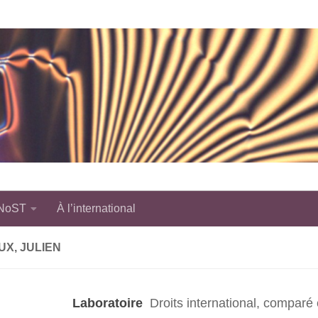
 NoST
À l’international
X, JULIEN
Laboratoire
Droits international, comparé