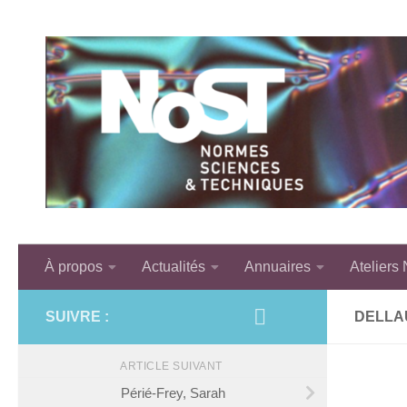
Skip to content
À propos
Actualités
Annuaires
Ateliers
SUIVRE :
DELLAU
ARTICLE SUIVANT
Périé-Frey, Sarah