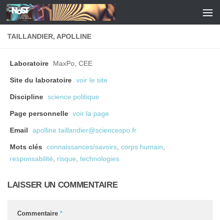
Skip to content
TAILLANDIER, APOLLINE
Laboratoire
MaxPo, CEE
Site du laboratoire
voir le site
Discipline
science politique
Page personnelle
voir la page
Email
apolline.taillandier@sciencespo.fr
Mots clés
connaissances/savoirs
,
corps humain
,
responsabilité
,
risque
,
technologies
LAISSER UN COMMENTAIRE
Commentaire
*