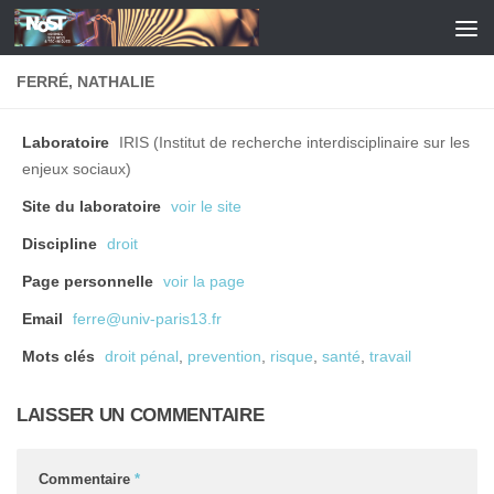
Skip to content
FERRÉ, NATHALIE
Laboratoire
IRIS (Institut de recherche interdisciplinaire sur les
enjeux sociaux)
Site du laboratoire
voir le site
Discipline
droit
Page personnelle
voir la page
Email
ferre@univ-paris13.fr
Mots clés
droit pénal
,
prevention
,
risque
,
santé
,
travail
LAISSER UN COMMENTAIRE
Commentaire
*