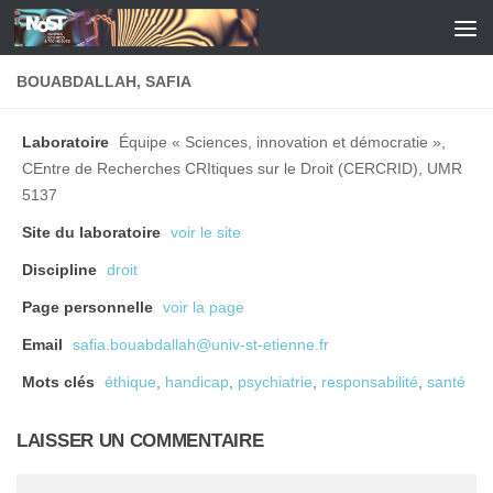
Skip to content
BOUABDALLAH, SAFIA
Laboratoire
Équipe « Sciences, innovation et démocratie »,
CEntre de Recherches CRItiques sur le Droit (CERCRID), UMR
5137
Site du laboratoire
voir le site
Discipline
droit
Page personnelle
voir la page
Email
safia.bouabdallah@univ-st-etienne.fr
Mots clés
éthique
,
handicap
,
psychiatrie
,
responsabilité
,
santé
LAISSER UN COMMENTAIRE