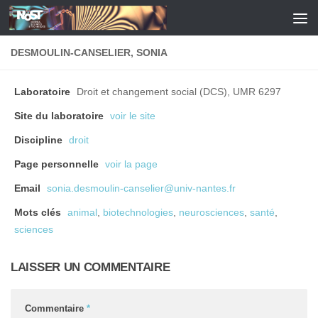
Skip to content
DESMOULIN-CANSELIER, SONIA
Laboratoire
Droit et changement social (DCS), UMR 6297
Site du laboratoire
voir le site
Discipline
droit
Page personnelle
voir la page
Email
sonia.desmoulin-canselier@univ-nantes.fr
Mots clés
animal
,
biotechnologies
,
neurosciences
,
santé
,
sciences
LAISSER UN COMMENTAIRE
Commentaire
*