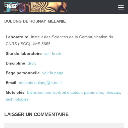
Skip to content
DULONG DE ROSNAY, MÉLANIE
Laboratoire
Institut des Sciences de la Communication du
CNRS (ISCC) UMS 3665
Site du laboratoire
voir le site
Discipline
droit
Page personnelle
voir la page
Email
melanie.dulong@cnrs.fr
Mots clés
biens communs
,
droit d'auteur
,
patrimoine
,
réseaux
,
technologies
LAISSER UN COMMENTAIRE