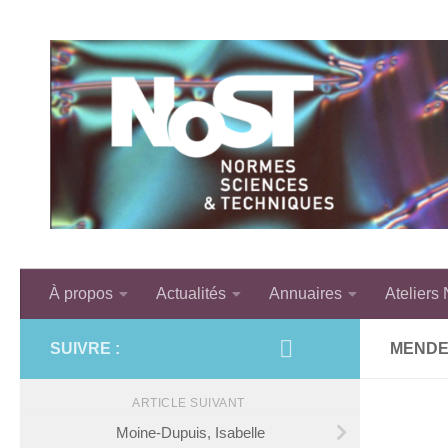
Skip to content
À propos
Actualités
Annuaires
Ateliers
SUIVRE :
MENDEZ
ARTICLE SUIVANT
Moine-Dupuis, Isabelle