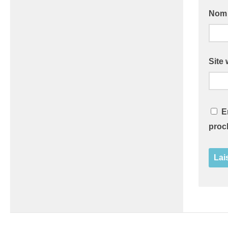
No
Site
E
proc