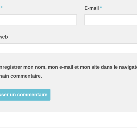
m
*
E-mail
*
 web
nregistrer mon nom, mon e-mail et mon site dans le naviga
hain commentaire.