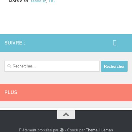
Mots clés
réseaux
,
TIC
SUIVRE :
Rechercher :
PLUS
Fièrement propulsé par
- Conçu par
Thème Hueman