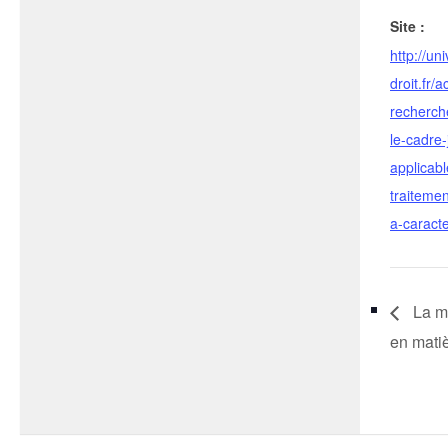
Site :
http://uni
droit.fr/a
recherch
le-cadre-
applicab
traiteme
a-caract
La mo
en mati