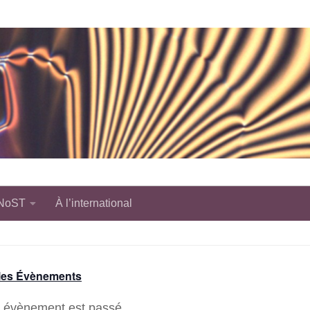
 NoST
À l’international
 les Évènements
 évènement est passé