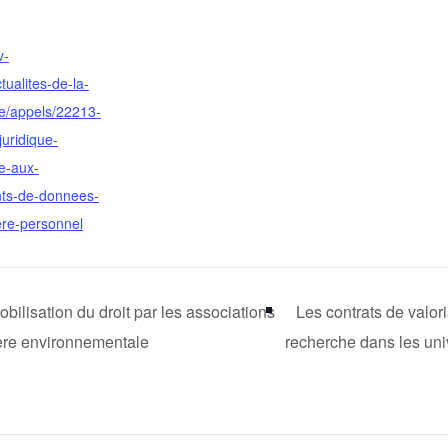
v-
ctualites-de-la-
e/appels/22213-
juridique-
le-aux-
nts-de-donnees-
ere-personnel
bilisation du droit par les associations
Les contrats de valori
ère environnementale
recherche dans les uni