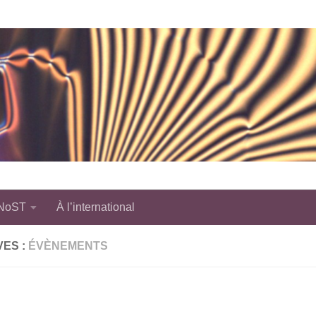
 NoST
À l’international
VES :
ÉVÈNEMENTS