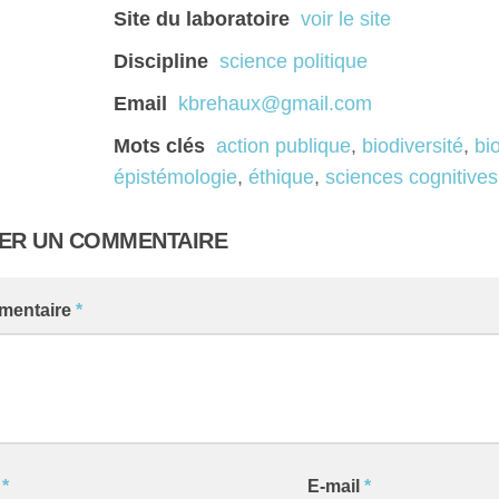
Site du laboratoire
voir le site
Discipline
science politique
Email
kbrehaux@gmail.com
Mots clés
action publique
,
biodiversité
,
bi
épistémologie
,
éthique
,
sciences cognitives
SER UN COMMENTAIRE
mentaire
*
m
*
E-mail
*