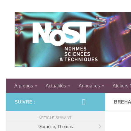
Skip to content
À propos
Actualités
Annuaires
Ateliers
SUIVRE :
BREHA
ARTICLE SUIVANT
Garance, Thomas