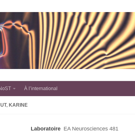
 NoST
À l’international
UT, KARINE
Laboratoire
EA Neurosciences 481