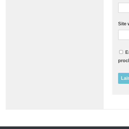
Site
E
proc