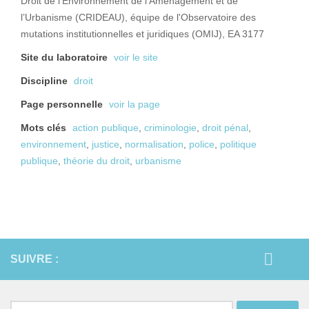
Droit de l’Environnement de l’Aménagement et de
l’Urbanisme (CRIDEAU), équipe de l'Observatoire des
mutations institutionnelles et juridiques (OMIJ), EA 3177
Site du laboratoire
voir le site
Discipline
droit
Page personnelle
voir la page
Mots clés
action publique
,
criminologie
,
droit pénal
,
environnement
,
justice
,
normalisation
,
police
,
politique
publique
,
théorie du droit
,
urbanisme
SUIVRE :
Rechercher :