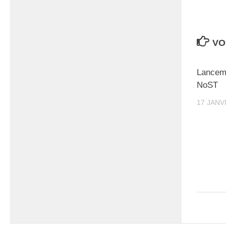
VO
Lancem
NoST
17 JANV