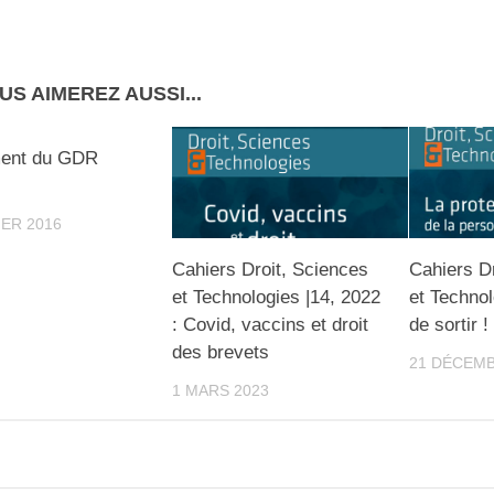
US AIMEREZ AUSSI...
ent du GDR
IER 2016
Cahiers Droit, Sciences
Cahiers D
et Technologies |14, 2022
et Technol
: Covid, vaccins et droit
de sortir !
des brevets
21 DÉCEMB
1 MARS 2023