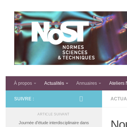
Skip to content
À propos
Actualités
Annuaires
Ateliers
SUIVRE :
ACTUA
ARTICLE SUIVANT
No
Journée d’étude interdisciplinaire dans