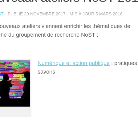
ST
· PUBLIÉ
29 NOVEMBRE 2017
· MIS À JOUR
5 MARS 2018
uveaux ateliers viennent enrichir les thématiques de
che du groupement de recherche NoST :
Numérique et action publique
: pratiques
savoirs