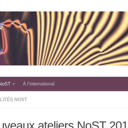
 NoST
À l’international
LITÉS NOST
uveaux ateliers NoST 20