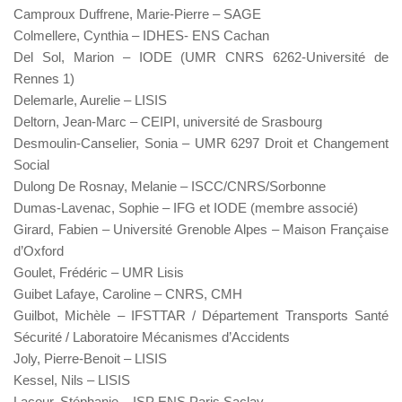
Camproux Duffrene, Marie-Pierre – SAGE
Colmellere, Cynthia – IDHES- ENS Cachan
Del Sol, Marion – IODE (UMR CNRS 6262-Université de
Rennes 1)
Delemarle, Aurelie – LISIS
Deltorn, Jean-Marc – CEIPI, université de Srasbourg
Desmoulin-Canselier, Sonia – UMR 6297 Droit et Changement
Social
Dulong De Rosnay, Melanie – ISCC/CNRS/Sorbonne
Dumas-Lavenac, Sophie – IFG et IODE (membre associé)
Girard, Fabien – Université Grenoble Alpes – Maison Française
d’Oxford
Goulet, Frédéric – UMR Lisis
Guibet Lafaye, Caroline – CNRS, CMH
Guilbot, Michèle – IFSTTAR / Département Transports Santé
Sécurité / Laboratoire Mécanismes d’Accidents
Joly, Pierre-Benoit – LISIS
Kessel, Nils – LISIS
Lacour, Stéphanie – ISP ENS Paris Saclay