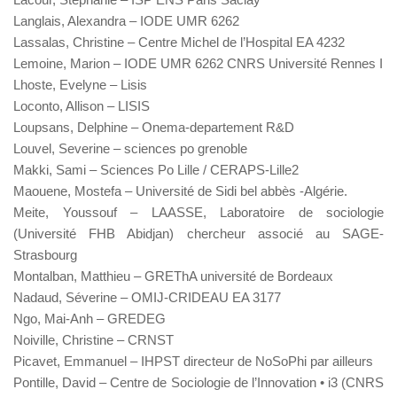
Langlais, Alexandra – IODE UMR 6262
Lassalas, Christine – Centre Michel de l’Hospital EA 4232
Lemoine, Marion – IODE UMR 6262 CNRS Université Rennes I
Lhoste, Evelyne – Lisis
Loconto, Allison – LISIS
Loupsans, Delphine – Onema-departement R&D
Louvel, Severine – sciences po grenoble
Makki, Sami – Sciences Po Lille / CERAPS-Lille2
Maouene, Mostefa – Université de Sidi bel abbès -Algérie.
Meite, Youssouf – LAASSE, Laboratoire de sociologie
(Université FHB Abidjan) chercheur associé au SAGE-
Strasbourg
Montalban, Matthieu – GREThA université de Bordeaux
Nadaud, Séverine – OMIJ-CRIDEAU EA 3177
Ngo, Mai-Anh – GREDEG
Noiville, Christine – CRNST
Picavet, Emmanuel – IHPST directeur de NoSoPhi par ailleurs
Pontille, David – Centre de Sociologie de l’Innovation • i3 (CNRS