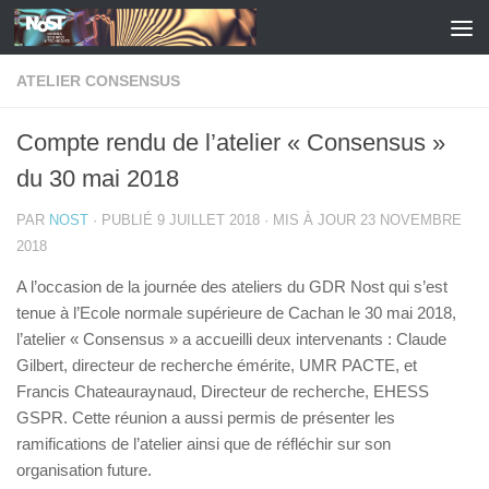
Skip to content
ATELIER CONSENSUS
Compte rendu de l’atelier « Consensus »
du 30 mai 2018
PAR
NOST
· PUBLIÉ
9 JUILLET 2018
· MIS À JOUR
23 NOVEMBRE
2018
A l’occasion de la journée des ateliers du GDR Nost qui s’est
tenue à l’Ecole normale supérieure de Cachan le 30 mai 2018,
l’atelier « Consensus » a accueilli deux intervenants : Claude
Gilbert, directeur de recherche émérite, UMR PACTE, et
Francis Chateauraynaud, Directeur de recherche, EHESS
GSPR. Cette réunion a aussi permis de présenter les
ramifications de l’atelier ainsi que de réfléchir sur son
organisation future.