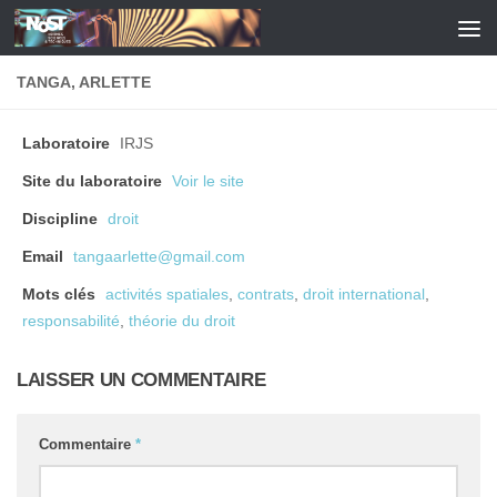
Skip to content
TANGA, ARLETTE
Laboratoire
IRJS
Site du laboratoire
Voir le site
Discipline
droit
Email
tangaarlette@gmail.com
Mots clés
activités spatiales
,
contrats
,
droit international
,
responsabilité
,
théorie du droit
LAISSER UN COMMENTAIRE
Commentaire
*