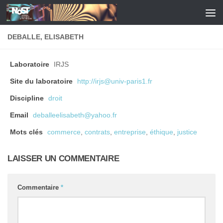
Skip to content
DEBALLE, ELISABETH
Laboratoire
IRJS
Site du laboratoire
http://irjs@univ-paris1.fr
Discipline
droit
Email
deballeelisabeth@yahoo.fr
Mots clés
commerce
,
contrats
,
entreprise
,
éthique
,
justice
LAISSER UN COMMENTAIRE
Commentaire
*