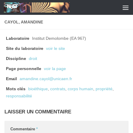
Skip to content
CAYOL, AMANDINE
Laboratoire
Institut Demolombe (EA 967)
Site du laboratoire
voir le site
Discipline
droit
Page personnelle
voir la page
Email
amandine.cayol@unicaen.fr
Mots clés
bioéthique
,
contrats
,
corps humain
,
propriété
,
responsabilité
LAISSER UN COMMENTAIRE
Commentaire
*