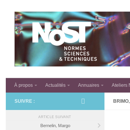
Skip to content
À propos
Actualités
Annuaires
Ateliers
SUIVRE :
BRIMO
ARTICLE SUIVANT
Bernelin, Margo