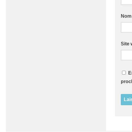
No
Site
E
proc