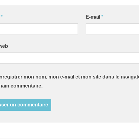
m
*
E-mail
*
 web
nregistrer mon nom, mon e-mail et mon site dans le naviga
hain commentaire.