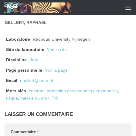
Skip to content
GELLERT, RAPHAEL
Laboratoire
Radboud University Nijmegen
Site du laboratoire
Voir le site
Discipline
droit
Page personnelle
Voir la page
Email
r.gellert@jur.ru.nl
Mots clés
contrats
,
protection des données personnelles
,
risque
,
théorie du droit
,
TIC
LAISSER UN COMMENTAIRE
Commentaire
*