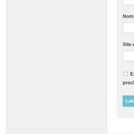
No
Site
E
proc