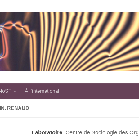
 NoST
À l’international
IN, RENAUD
Laboratoire
Centre de Sociologie des Org