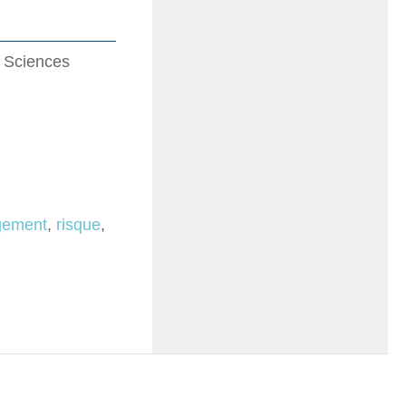
e Sciences
ement
,
risque
,