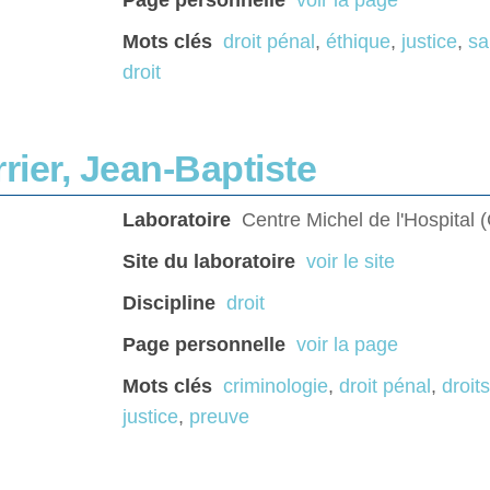
Page personnelle
voir la page
Mots clés
droit pénal
,
éthique
,
justice
,
sa
droit
rier, Jean-Baptiste
Laboratoire
Centre Michel de l'Hospital
Site du laboratoire
voir le site
Discipline
droit
Page personnelle
voir la page
Mots clés
criminologie
,
droit pénal
,
droit
justice
,
preuve