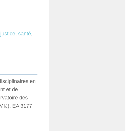
,
justice
,
santé
,
isciplinaires en
nt et de
rvatoire des
(OMIJ), EA 3177