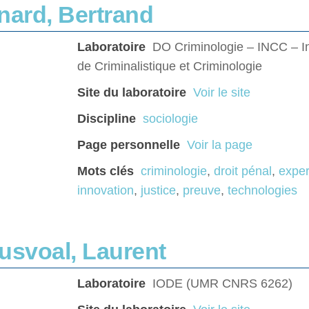
nard, Bertrand
Laboratoire
DO Criminologie – INCC – Ins
de Criminalistique et Criminologie
Site du laboratoire
Voir le site
Discipline
sociologie
Page personnelle
Voir la page
Mots clés
criminologie
,
droit pénal
,
exper
innovation
,
justice
,
preuve
,
technologies
usvoal, Laurent
Laboratoire
IODE (UMR CNRS 6262)