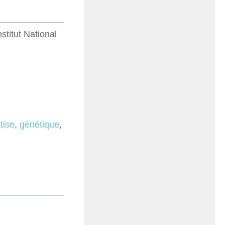
titut National
tise
,
génétique
,