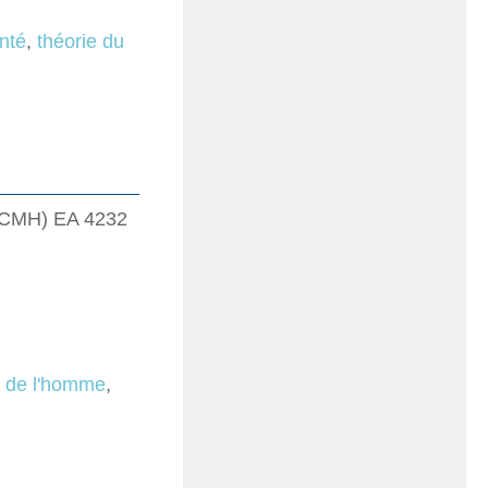
nté
,
théorie du
 (CMH) EA 4232
s de l'homme
,