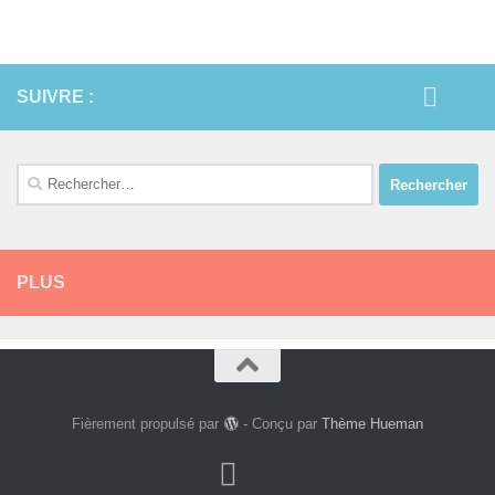
SUIVRE :
Rechercher :
PLUS
Fièrement propulsé par
- Conçu par
Thème Hueman