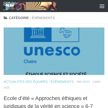
Skip to content
CATÉGORIE :
ÉVÉNEMENTS
ACTUALITÉS DES ÉQUIPES
/
ÉVÉNEMENTS
· PAR
NOST
· 2 MAR,
2023
Ecole d’été « Approches éthiques et
juridiques de la vérité en science » 6-7