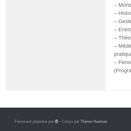
– Mond
– Histo
– Gest
– Energ
– Théor
– Méde
pratiqu
– Pense
(Progr
Fièrement propulsé par
- Conçu par
Thème Hueman