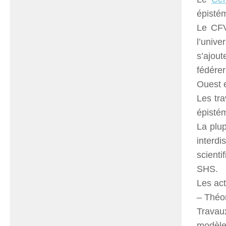
épistém
Le CFV
l’univ
s’ajou
fédére
Ouest e
Les tr
épistém
La plu
interd
scienti
SHS.
Les act
– Théor
Travau
modèle