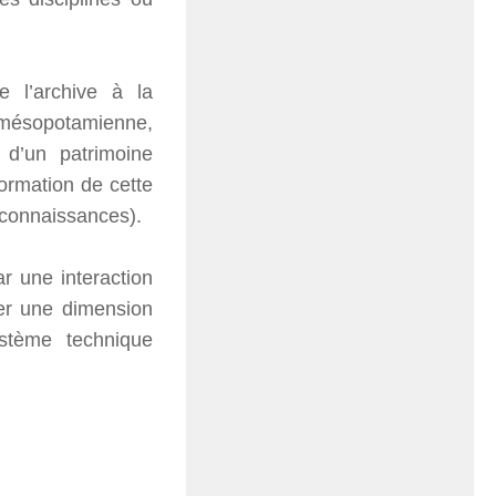
 l’archive à la
 mésopotamienne,
 d’un patrimoine
formation de cette
 connaissances).
r une interaction
er une dimension
ystème technique