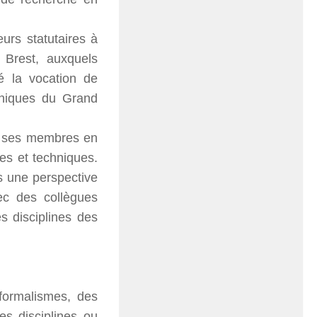
rs statutaires à
e Brest, auxquels
é la vocation de
hniques du Grand
de ses membres en
ues et techniques.
 une perspective
vec des collègues
es disciplines des
 formalismes, des
es disciplines ou