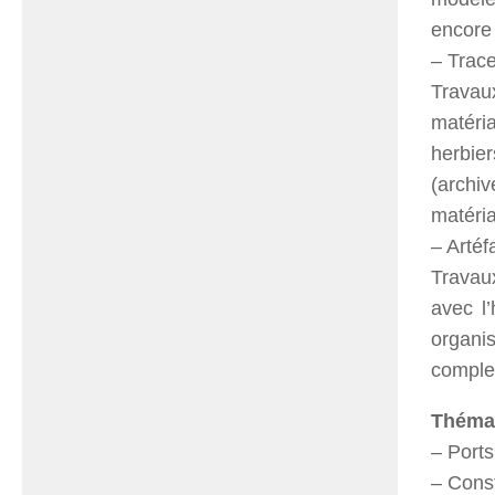
encore
– Trace
Travau
matéri
herbie
(archiv
matéria
– Artéf
Travaux
avec l
organi
comple
Thémat
– Ports
– Const