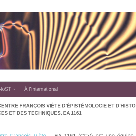
 NoST
À l’international
CENTRE FRANÇOIS VIÈTE D’ÉPISTÉMOLOGIE ET D’HISTO
ES ET DES TECHNIQUES, EA 1161
tre François Viète
– EA 1161 (CFV) est une équipe 