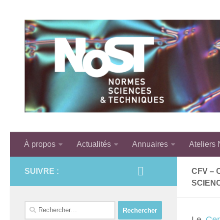
Skip to content
À propos
Actualités
Annuaires
Ateliers
SUIVRE :
CFV – 
SCIENC
Rechercher :
Le
Cen