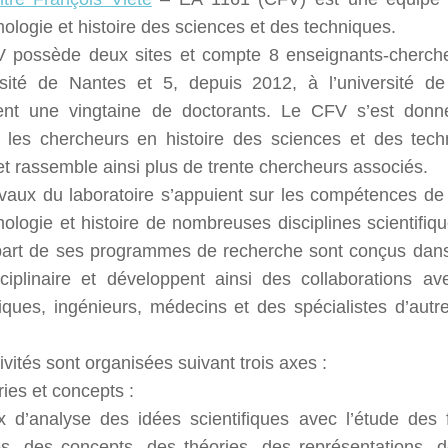
ologie et histoire des sciences et des techniques.
 possède deux sites et compte 8 enseignants-chercheu
ersité de Nantes et 5, depuis 2012, à l’université d
tent une vingtaine de doctorants. Le CFV s’est donn
r les chercheurs en histoire des sciences et des tec
t rassemble ainsi plus de trente chercheurs associés.
avaux du laboratoire s’appuient sur les compétences 
ologie et histoire de nombreuses disciplines scientifiq
part de ses programmes de recherche sont conçus dans
isciplinaire et développent ainsi des collaborations a
fiques, ingénieurs, médecins et des spécialistes d’autr
ivités sont organisées suivant trois axes :
ies et concepts :
x d’analyse des idées scientifiques avec l’étude des
s, des concepts, des théories, des représentations, d