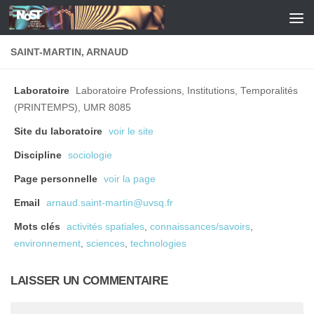
Skip to content
SAINT-MARTIN, ARNAUD
Laboratoire
Laboratoire Professions, Institutions, Temporalités
(PRINTEMPS), UMR 8085
Site du laboratoire
voir le site
Discipline
sociologie
Page personnelle
voir la page
Email
arnaud.saint-martin@uvsq.fr
Mots clés
activités spatiales
,
connaissances/savoirs
,
environnement
,
sciences
,
technologies
LAISSER UN COMMENTAIRE