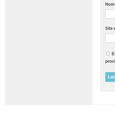
No
Site
E
proc