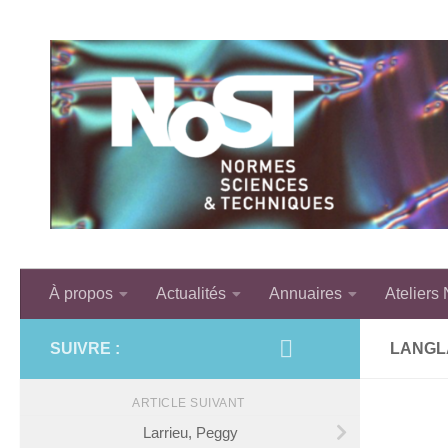
Skip to content
À propos
Actualités
Annuaires
Ateliers
SUIVRE :
LANGL
ARTICLE SUIVANT
Larrieu, Peggy