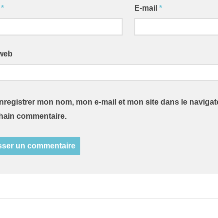
m
*
E-mail
*
 web
nregistrer mon nom, mon e-mail et mon site dans le naviga
hain commentaire.