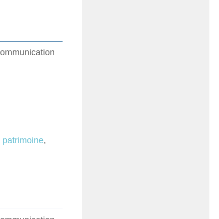
 Communication
,
patrimoine
,