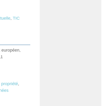
ctuelle
,
TIC
it européen,
11
,
propriété
,
nnées