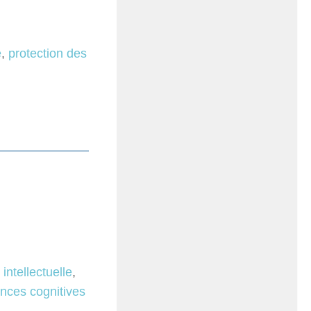
e
,
protection des
 intellectuelle
,
ences cognitives