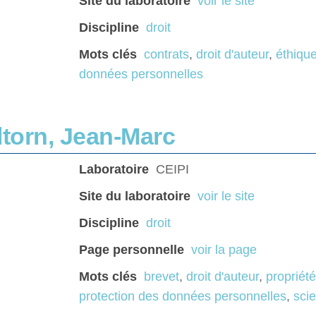
Site du laboratoire
voir le site
Discipline
droit
Mots clés
contrats
,
droit d'auteur
,
éthiqu
données personnelles
ltorn, Jean-Marc
Laboratoire
CEIPI
Site du laboratoire
voir le site
Discipline
droit
Page personnelle
voir la page
Mots clés
brevet
,
droit d'auteur
,
propriété
protection des données personnelles
,
sci