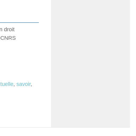
 droit
1 CNRS
ctuelle
,
savoir
,