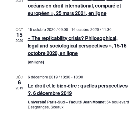
2021
a
océans en droit international, comparé et
a
t
européen », 25 mars 2021, en ligne
t
i
i
15 octobre 2020 / 09:00
-
16 octobre 2020 / 11:30
o
OCT
15
o
« The replicability crisis? Philosophical,
n
2020
n
legal and sociological perspectives », 15-16
d
octobre 2020, en ligne
p
e
[en ligne]
a
v
r
u
6 décembre 2019 / 13:30
-
18:00
DÉC
6
c
e
Le droit et le bien-être : quelles perspectives
2019
?, 6 décembre 2019
o
s
Université Paris-Sud – Faculté Jean Monnet
54 boulevard
É
n
Desgranges, Sceaux
v
s
è
u
n
l
e