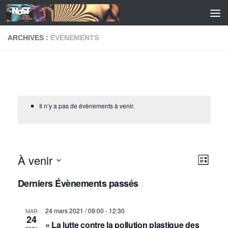
Skip to content
ARCHIVES :
ÉVÈNEMENTS
Il n’y a pas de évènements à venir.
À venir
N
N
Liste
a
a
Sélectionnez
Derniers Évènements passés
une
v
v
date.
i
i
24 mars 2021 / 09:00
-
12:30
MAR
g
24
g
« La lutte contre la pollution plastique des