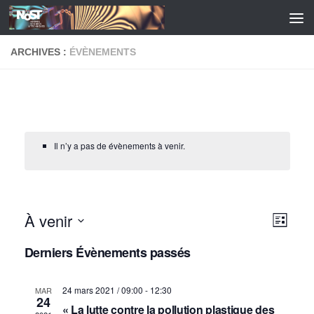
Skip to content
ARCHIVES :
ÉVÈNEMENTS
Il n’y a pas de évènements à venir.
À venir
N
N
Liste
a
a
Sélectionnez
Derniers Évènements passés
une
v
v
date.
i
i
24 mars 2021 / 09:00
-
12:30
MAR
g
24
g
« La lutte contre la pollution plastique des