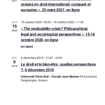
2021
a
océans en droit international, comparé et
a
t
européen », 25 mars 2021, en ligne
t
i
i
15 octobre 2020 / 09:00
-
16 octobre 2020 / 11:30
o
OCT
15
o
« The replicability crisis? Philosophical,
n
2020
n
legal and sociological perspectives », 15-16
d
octobre 2020, en ligne
p
e
[en ligne]
a
v
r
u
6 décembre 2019 / 13:30
-
18:00
DÉC
6
c
e
Le droit et le bien-être : quelles perspectives
2019
?, 6 décembre 2019
o
s
Université Paris-Sud – Faculté Jean Monnet
54 boulevard
É
n
Desgranges, Sceaux
v
s
è
u
n
l
e