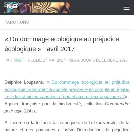
Skip to content
PARUTIONS
« Du dommage écologique au préjudice
écologique » | avril 2017
PAR
NOST
· PUBLIÉ
17 MAI 2017
· MIS À JOUR
6 DÉCEMBRE 2017
Delphine Loupsans, «
Du dommage écologique au préjudice
écologique : comment la société prend-elle en compte et répare-
t-elle les atteintes causées à l’eau et aux milieux aquatiques ?
« ,
Agence française pour la biodiversité, collection
Comprendre
pour agir
, 124 p..
À l’heure où la loi pour la reconquête de la biodiversité, de la
nature et des paysages a prévu l’introduction du préjudice