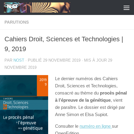
Skip to content
PARUTIONS
Cahiers Droit, Sciences et Technologies |
9, 2019
PAR
NOST
· PUBLIÉ
29 NOVEMBRE 2019
· MIS À JOUR
29
NOVEMBRE 2019
Le dernier numéros des Cahiers
Droit, Sciences et Technologies,
consacré au thème du
procès pénal
à l’épreuve de la génétique
, vient
de paraître. Le dossier est dirigé par
Anne Simon et Elsa Supiot.
Consulter le
numéro en ligne
sur
OpenEdition.