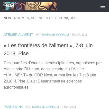
Skip to content
NOST
NORMES, SCIENCES ET TECHNIQUES
ATELIER ALIMENT
· PAR
NATHALIE BARNAULT
· 30 MAI, 2018
« Les frontières de l’aliment », 7-8 juin
2018, Pise
Ces journées d’études interdisciplinaires, organisées par
Alessandra Di Lauro, dans le cadre du l’Atelier
«L’ALIMENT» du GDR Nost, auront lieu les 7 et 8 juin
2018, à Pise. Lieu : Département de sciences
agronomiques,...
PARUTIONS
· PAR
NATHALIE BARNAULT
· 9 MAI, 2018